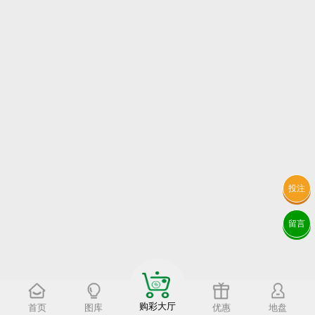
投注
留言
购彩大厅
首页
图库
优惠
地盘