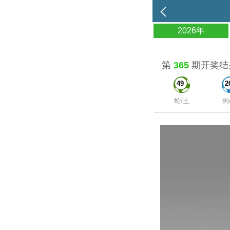
2026年
第
365
期开奖结
49
2
蛇/土
狗