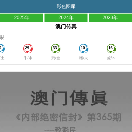
彩色图库
2025年
2024年
2023年
澳门传真
果
0
29
33
10
16
/土
牛/水
鸡/金
猴/火
虎/木