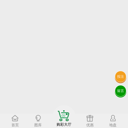
投注
留言
购彩大厅
首页
图库
优惠
地盘