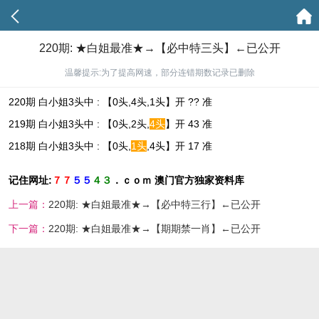
220期: ★白姐最准★→【必中特三头】←已公开
温馨提示:为了提高网速，部分连错期数记录已删除
220期 白小姐3头中 : 【0头,4头,1头】开 ?? 准
219期 白小姐3头中 : 【0头,2头,
4头
】开 43 准
218期 白小姐3头中 : 【0头,
1头
,4头】开 17 准
记住网址:
７７
５５
４３
．ｃｏｍ 澳门官方独家资料库
上一篇：
220期: ★白姐最准★→【必中特三行】←已公开
下一篇：
220期: ★白姐最准★→【期期禁一肖】←已公开