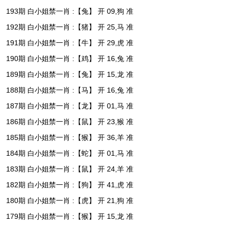
193期 白小姐禁一肖 :【兔】 开 09,狗 准
192期 白小姐禁一肖 :【猪】 开 25,马 准
191期 白小姐禁一肖 :【牛】 开 29,虎 准
190期 白小姐禁一肖 :【鸡】 开 16,兔 准
189期 白小姐禁一肖 :【兔】 开 15,龙 准
188期 白小姐禁一肖 :【马】 开 16,兔 准
187期 白小姐禁一肖 :【龙】 开 01,马 准
186期 白小姐禁一肖 :【鼠】 开 23,猴 准
185期 白小姐禁一肖 :【猴】 开 36,羊 准
184期 白小姐禁一肖 :【蛇】 开 01,马 准
183期 白小姐禁一肖 :【鼠】 开 24,羊 准
182期 白小姐禁一肖 :【狗】 开 41,虎 准
180期 白小姐禁一肖 :【虎】 开 21,狗 准
179期 白小姐禁一肖 :【猴】 开 15,龙 准