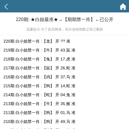
220期: ★白姐最准★→【期期禁一肖】←已公开
温馨提示:为了提高网速，部分连错期数记录已删除
220期 白小姐禁一肖 :【龙】 开 ?? 准
219期 白小姐禁一肖 :【牛】 开 43,鼠 准
218期 白小姐禁一肖 :【兔】 开 17,虎 准
217期 白小姐禁一肖 :【鼠】 开 26,蛇 准
216期 白小姐禁一肖 :【鸡】 开 37,马 准
215期 白小姐禁一肖 :【狗】 开 14,蛇 准
214期 白小姐禁一肖 :【蛇】 开 04,兔 准
213期 白小姐禁一肖 :【牛】 开 35,猴 准
211期 白小姐禁一肖 :【狗】 开 01,马 准
210期 白小姐禁一肖 :【狗】 开 49,马 准