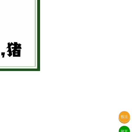
投注
留言