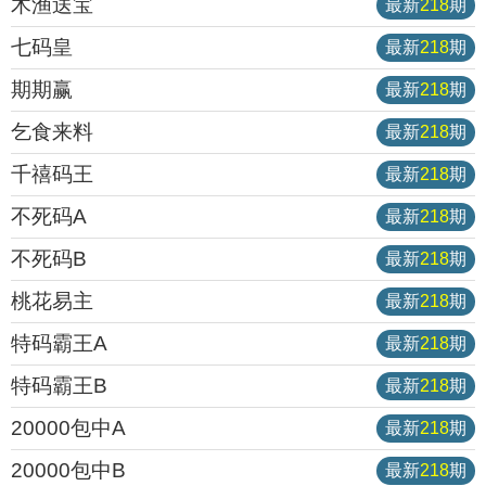
木渔送宝
最新
218
期
七码皇
最新
218
期
期期赢
最新
218
期
乞食来料
最新
218
期
千禧码王
最新
218
期
不死码A
最新
218
期
不死码B
最新
218
期
桃花易主
最新
218
期
特码霸王A
最新
218
期
特码霸王B
最新
218
期
20000包中A
最新
218
期
20000包中B
最新
218
期