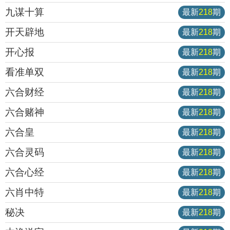
九谋十算
最新
218
期
开天辟地
最新
218
期
开心报
最新
218
期
看准单双
最新
218
期
六合财经
最新
218
期
六合赌神
最新
218
期
六合皇
最新
218
期
六合灵码
最新
218
期
六合心经
最新
218
期
六肖中特
最新
218
期
秘决
最新
218
期