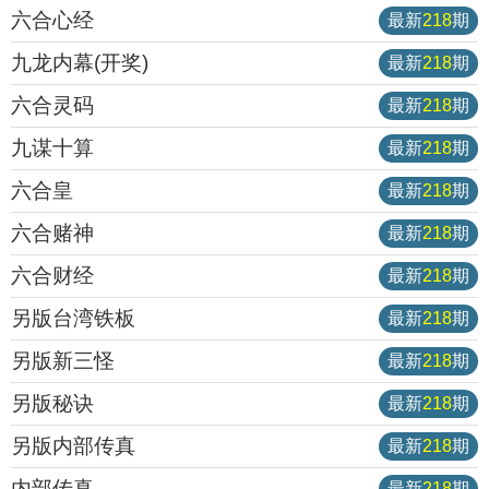
六合心经
最新
218
期
九龙内幕(开奖)
最新
218
期
六合灵码
最新
218
期
九谋十算
最新
218
期
六合皇
最新
218
期
六合赌神
最新
218
期
六合财经
最新
218
期
另版台湾铁板
最新
218
期
另版新三怪
最新
218
期
另版秘诀
最新
218
期
另版内部传真
最新
218
期
内部传真
最新
218
期