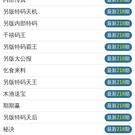
另版特码天机
最新
218
期
另版内部特码
最新
218
期
千禧码王
最新
218
期
另版特码霸王
最新
218
期
另版大公报
最新
218
期
乞食来料
最新
218
期
另版特码天王
最新
218
期
木渔送宝
最新
218
期
期期赢
最新
218
期
另版特码天后
最新
218
期
秘决
最新
218
期