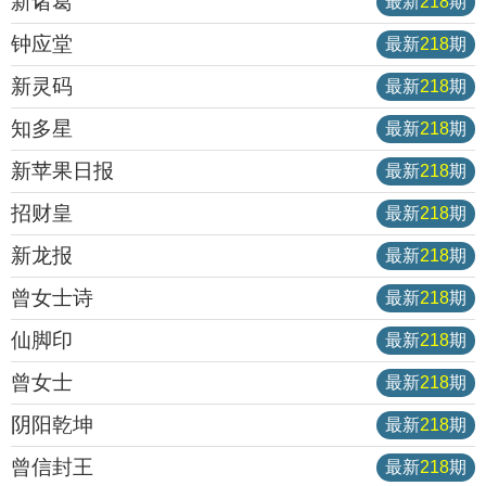
新诸葛
最新
218
期
钟应堂
最新
218
期
新灵码
最新
218
期
知多星
最新
218
期
新苹果日报
最新
218
期
招财皇
最新
218
期
新龙报
最新
218
期
曾女士诗
最新
218
期
仙脚印
最新
218
期
曾女士
最新
218
期
阴阳乾坤
最新
218
期
曾信封王
最新
218
期