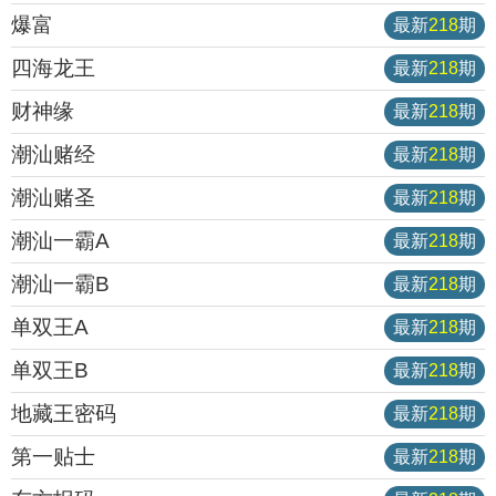
爆富
最新
218
期
四海龙王
最新
218
期
财神缘
最新
218
期
潮汕赌经
最新
218
期
潮汕赌圣
最新
218
期
潮汕一霸A
最新
218
期
潮汕一霸B
最新
218
期
单双王A
最新
218
期
单双王B
最新
218
期
地藏王密码
最新
218
期
第一贴士
最新
218
期