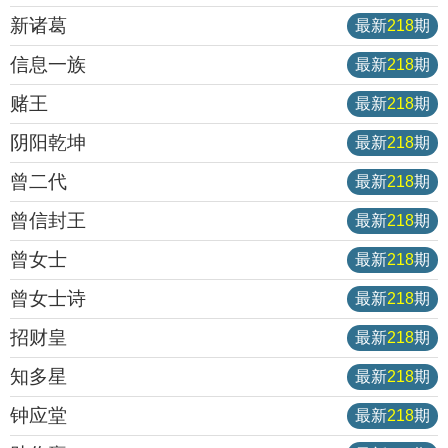
新诸葛
最新
218
期
信息一族
最新
218
期
赌王
最新
218
期
阴阳乾坤
最新
218
期
曾二代
最新
218
期
曾信封王
最新
218
期
曾女士
最新
218
期
曾女士诗
最新
218
期
招财皇
最新
218
期
知多星
最新
218
期
钟应堂
最新
218
期