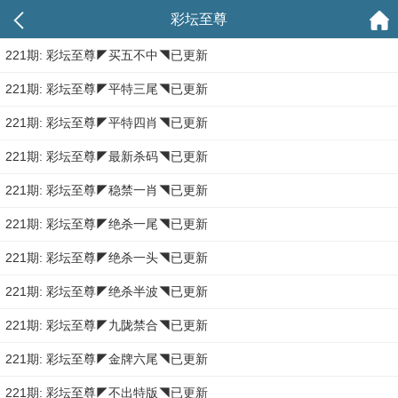
彩坛至尊
221期: 彩坛至尊◤买五不中◥已更新
221期: 彩坛至尊◤平特三尾◥已更新
221期: 彩坛至尊◤平特四肖◥已更新
221期: 彩坛至尊◤最新杀码◥已更新
221期: 彩坛至尊◤稳禁一肖◥已更新
221期: 彩坛至尊◤绝杀一尾◥已更新
221期: 彩坛至尊◤绝杀一头◥已更新
221期: 彩坛至尊◤绝杀半波◥已更新
221期: 彩坛至尊◤九陇禁合◥已更新
221期: 彩坛至尊◤金牌六尾◥已更新
221期: 彩坛至尊◤不出特版◥已更新