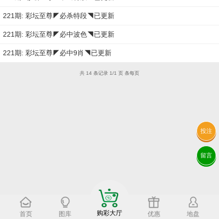
221期: 彩坛至尊◤必杀特段◥已更新
221期: 彩坛至尊◤必中波色◥已更新
221期: 彩坛至尊◤必中9肖◥已更新
共 14 条记录 1/1 页 条每页
投注
留言
购彩大厅
首页
图库
优惠
地盘