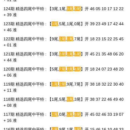
124期 精选四尾中平特 : 【3尾,1尾,
9尾
,
0尾
】开 46 05 10 17 12 22
+ 39 准
123期 精选四尾中平特 : 【
3尾
,5尾,1尾,0尾】开 39 23 49 17 42 44
+ 46 准
122期 精选四尾中平特 : 【9尾,
2尾
,
1尾
,7尾】开 18 23 15 22 25 45
+ 01 准
121期 精选四尾中平特 : 【3尾,
8尾
,
1尾
,
6尾
】开 45 21 35 48 06 20
+ 44 准
120期 精选四尾中平特 : 【5尾,
7尾
,
0尾
,
4尾
】开 18 24 07 23 48 20
+ 06 准
119期 精选四尾中平特 : 【
1尾
,
2尾
,9尾,7尾】开 38 18 32 22 30 40
+ 11 准
118期 精选四尾中平特 : 【1尾,5尾,
6尾
,3尾】开 38 37 22 46 49 40
+ 08 准
117期 精选四尾中平特 : 【
2尾
,0尾,
5尾
,
9尾
】开 45 02 46 33 19 07
+ 16 准
116期 精选四尾中平特 : 【
5尾
,9尾,1尾,
8尾
】开 15 46 16 10 48 33