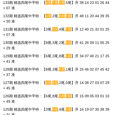
133期 精选四尾中平特 : 【
8尾
,
7尾
,
3尾
,5尾】开 38 14 23 01 26 44
+ 07 准
132期 精选四尾中平特 : 【
4尾
,2尾,
8尾
,
9尾
】开 48 11 20 44 39 35
+ 30 准
131期 精选四尾中平特 : 【3尾,
2尾
,4尾,
7尾
】开 12 40 21 32 01 25
+ 07 准
130期 精选四尾中平特 : 【8尾,3尾,2尾,
6尾
】开 41 26 09 11 05 25
+ 29 准
129期 精选四尾中平特 : 【6尾,3尾,8尾,
5尾
】开 34 07 40 21 17 25
+ 41 准
128期 精选四尾中平特 : 【8尾,3尾,
5尾
,1尾】开 25 46 02 07 45 42
+ 37 准
127期 精选四尾中平特 : 【
8尾
,
9尾
,2尾,0尾】开 14 08 27 03 07 29
+ 45 准
126期 精选四尾中平特 : 【6尾,8尾,
3尾
,
0尾
】开 15 09 05 03 01 10
+ 49 准
125期 精选四尾中平特 : 【3尾,
6尾
,4尾,
0尾
】开 16 19 07 30 38 39
+ 31 准