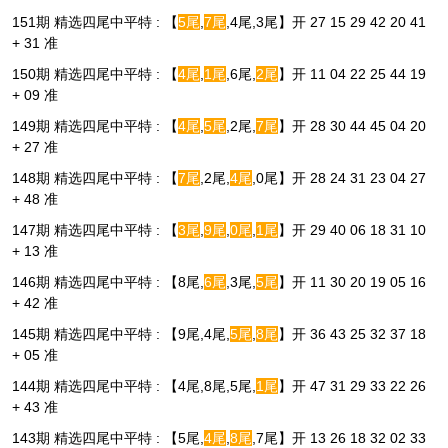
151期 精选四尾中平特 : 【
5尾
,
7尾
,4尾,3尾】开 27 15 29 42 20 41
+ 31 准
150期 精选四尾中平特 : 【
4尾
,
1尾
,6尾,
2尾
】开 11 04 22 25 44 19
+ 09 准
149期 精选四尾中平特 : 【
4尾
,
5尾
,2尾,
7尾
】开 28 30 44 45 04 20
+ 27 准
148期 精选四尾中平特 : 【
7尾
,2尾,
4尾
,0尾】开 28 24 31 23 04 27
+ 48 准
147期 精选四尾中平特 : 【
3尾
,
9尾
,
0尾
,
1尾
】开 29 40 06 18 31 10
+ 13 准
146期 精选四尾中平特 : 【8尾,
6尾
,3尾,
5尾
】开 11 30 20 19 05 16
+ 42 准
145期 精选四尾中平特 : 【9尾,4尾,
5尾
,
8尾
】开 36 43 25 32 37 18
+ 05 准
144期 精选四尾中平特 : 【4尾,8尾,5尾,
1尾
】开 47 31 29 33 22 26
+ 43 准
143期 精选四尾中平特 : 【5尾,
4尾
,
8尾
,7尾】开 13 26 18 32 02 33