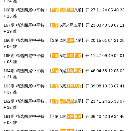
+ 24 准
168期 精选四尾中平特 : 【
7尾
,
3尾
,
5尾
,9尾】开 27 11 24 05 40 33
+ 15 准
167期 精选四尾中平特 : 【
3尾
,6尾,4尾,5尾】开 23 03 40 39 07 11
+ 19 准
166期 精选四尾中平特 : 【3尾,2尾,
0尾
,7尾】开 20 15 01 04 21 28
+ 06 准
165期 精选四尾中平特 : 【
7尾
,5尾,
9尾
,
1尾
】开 11 47 09 49 02 01
+ 03 准
164期 精选四尾中平特 : 【
3尾
,9尾,
1尾
,
8尾
】开 46 04 38 12 03 02
+ 21 准
163期 精选四尾中平特 : 【
9尾
,6尾,
1尾
,
3尾
】开 39 08 10 33 07 41
+ 37 准
162期 精选四尾中平特 : 【
3尾
,
6尾
,
2尾
,9尾】开 23 41 24 26 33 07
+ 32 准
161期 精选四尾中平特 : 【7尾,1尾,
2尾
,
9尾
】开 36 40 42 19 34 46
+ 08 准