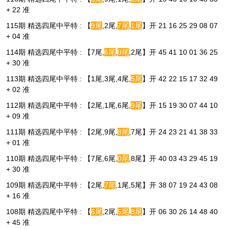
+ 22 准
115期 精选四尾中平特 : 【
9尾
,2尾,
7尾
,
1尾
】开 21 16 25 29 08 07
+ 04 准
114期 精选四尾中平特 : 【7尾,
6尾
,
0尾
,2尾】开 45 41 10 01 36 25
+ 30 准
113期 精选四尾中平特 : 【1尾,3尾,4尾,
5尾
】开 42 22 15 17 32 49
+ 02 准
112期 精选四尾中平特 : 【2尾,1尾,6尾,
9尾
】开 15 19 30 07 44 10
+ 09 准
111期 精选四尾中平特 : 【2尾,9尾,
8尾
,7尾】开 24 23 21 41 38 33
+ 01 准
110期 精选四尾中平特 : 【7尾,6尾,
0尾
,8尾】开 40 03 43 29 45 19
+ 30 准
109期 精选四尾中平特 : 【2尾,
7尾
,1尾,5尾】开 38 07 19 24 43 08
+ 16 准
108期 精选四尾中平特 : 【
6尾
,2尾,
5尾
,
8尾
】开 06 30 26 14 48 40
+ 45 准